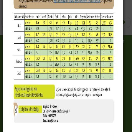
Előző
Következő
Törökszentmiklósi Kommunális Szolgáltató Nonprofit Kft.
5200 Törökszentmiklós, Dózsa György út 17. sz.