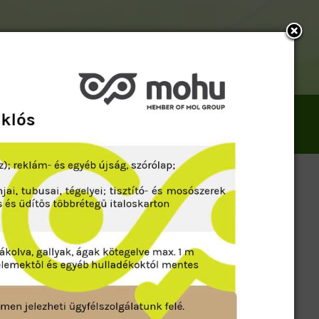
n ide!
ások
Aktuális
Képtár