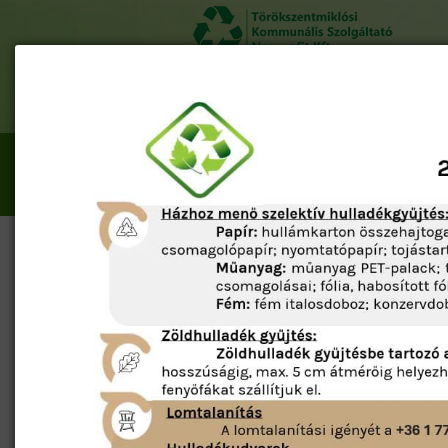
Többlet zöldhulladék térítésme
A hulladékudvar telefonszáma: 
Bemutatkozás
Elérhetős
Térkép