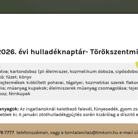
ntes átvétele a hulladékudvarban, Kossuth L. utca.
(+36 20) 931-6610. A hulladékudvar eléréséhez kattintso
ég
Hulladékkezelés
Ügyintézés
Egyéb szolgáltat
Lomtalanítás
Mit hova dobjak?
Hulladéknaptár