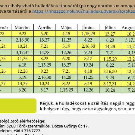
mmunális Szolgáltató Nonprofit Kft. 5200 Törökszentmiklós, Dó