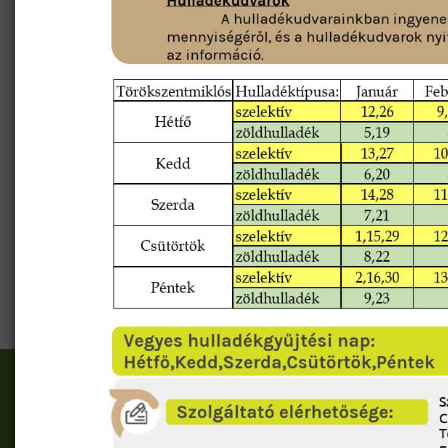
Előző
Törökszentmiklósi Ko